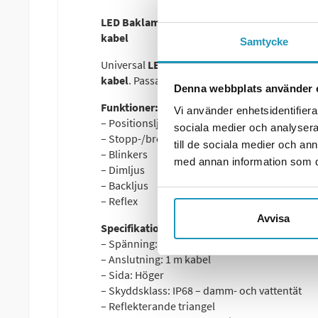
LED Baklampa SCANDI-370 Valeryd 12–36V, Hö
kabel
Samtycke
Universal
LED-baklykta för höger sida
med
r
kabel
. Passar elsystem på
12–36V
.
Denna webbplats använder 
Funktioner:
Vi använder enhetsidentifierar
– Positionsljus
sociala medier och analysera 
– Stopp-/bromsljus
till de sociala medier och a
– Blinkers
med annan information som du 
– Dimljus
– Backljus
– Reflex
Avvisa
Specifikationer:
– Spänning: 12–36V
– Anslutning: 1 m kabel
– Sida: Höger
– Skyddsklass: IP68 – damm- och vattentät
– Reflekterande triangel