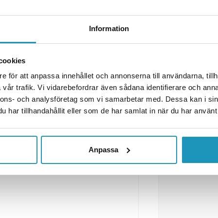
ger, 6-funktionell, 1 meter
Information
eflekterande triangel
och
1 meter
cookies
e för att anpassa innehållet och annonserna till användarna, tillh
vår trafik. Vi vidarebefordrar även sådana identifierare och anna
nnons- och analysföretag som vi samarbetar med. Dessa kan i sin
har tillhandahållit eller som de har samlat in när du har använt 
Anpassa