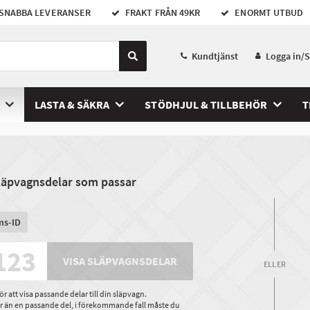
SNABBA LEVERANSER
FRAKT FRÅN 49KR
ENORMT UTBUD
Kundtjänst
Logga in/
LASTA & SÄKRA
STÖDHJUL & TILLBEHÖR
T
släpvagnsdelar som passar
ms-ID
VISA SLÄPVAGNSDELAR
ELLER
 att visa passande delar till din släpvagn.
ler än en passande del, i förekommande fall måste du