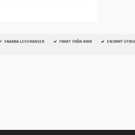
SNABBA LEVERANSER
FRAKT FRÅN 49KR
ENORMT UTBU