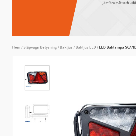
jämföra mått och utfö
Hem
Släpvagn Belysning
Bakljus
Bakljus LED
LED Baklampa SCANDI-