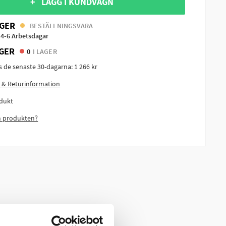
+ LÄGG I KUNDVAGN
GER
BESTÄLLNINGSVARA
 4-6 Arbetsdagar
GER
0
I LAGER
is de senaste 30-dagarna:
1 266 kr
 & Returinformation
dukt
m produkten?