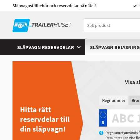
Släpvagnstillbehör och reservdelar på nätet!
SLÄPVAGN RESERVDELAR
SLÄPVAGN BELYSNING
Visa 
Regnummer
Bro
Hitta rätt
reservdelar till
din släpvagn!
Regnumret används för
Resultatet kan visa f