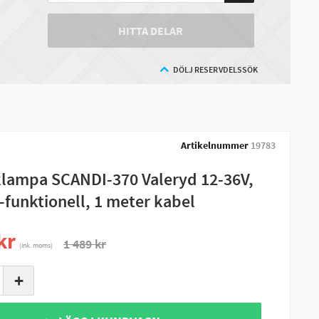
HITTA DELAR
DÖLJ RESERVDELSSÖK
Artikelnummer
19783
lampa SCANDI-370 Valeryd 12-36V,
-funktionell, 1 meter kabel
kr
1 489 kr
(ink. moms)
+