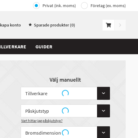
Privat (ink. moms)
Företag (ex. moms)
Skapa konto
Sparade produkter (
0
)
ILLVERKARE
GUIDER
Välj manuellt
Vart hittar jag påskjutstyp?