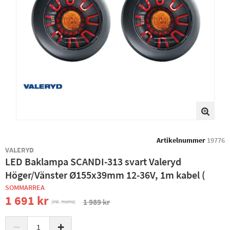
Artikelnummer
19776
VALERYD
LED Baklampa SCANDI-313 svart Valeryd
Höger/Vänster Ø155x39mm 12-36V, 1m kabel (
SOMMARREA
1 691 kr
1 989 kr
(ink. moms)
−
+