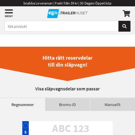
Snabba Leveranser | Frakt från 39 kr | 30 Dagars Öppet köp
Hitta rätt reservdelar
till din släpvagn!
Visa släpvagnsdelar som passar
Regnummer
Broms-ID
Manuellt