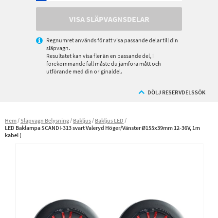
VISA SLÄPVAGNSDELAR
Regnumret används för att visa passande delar till din
släpvagn.
Resultatet kan visa fler än en passande del, i
förekommande fall måste du jämföra mått och
utförande med din originaldel.
DÖLJ RESERVDELSSÖK
Hem
Släpvagn Belysning
Bakljus
Bakljus LED
LED Baklampa SCANDI-313 svart Valeryd Höger/Vänster Ø155x39mm 12-36V, 1m
kabel (