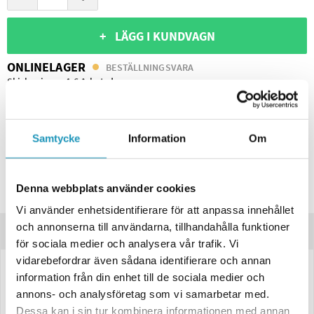
+ LÄGG I KUNDVAGN
ONLINELAGER
BESTÄLLNINGSVARA
Skickas inom 4-6 Arbetsdagar
BUTIKSLAGER
0
I LAGER
Lägsta pris de senaste 30-dagarna:
1 691 kr
Samtycke
Information
Om
Leverans- & Returinformation
Spara produkt
Denna webbplats använder cookies
Frågor om produkten?
Vi använder enhetsidentifierare för att anpassa innehållet
och annonserna till användarna, tillhandahålla funktioner
Produktinformation
för sociala medier och analysera vår trafik. Vi
vidarebefordrar även sådana identifierare och annan
LED Baklampa SCANDI-313 Svart Valeryd Höger/Vänster Ø155×39
information från din enhet till de sociala medier och
mm, 12–36V, 1 m kabel (2-pack)
annons- och analysföretag som vi samarbetar med.
Dessa kan i sin tur kombinera informationen med annan
Praktiskt
2-pack av svart universal LED-baklampa
för höger eller