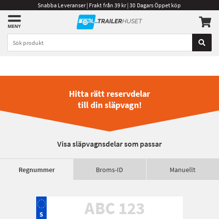
Snabba Leveranser | Frakt från 39 kr | 30 Dagars Öppet köp
Hitta rätt reservdelar
till din släpvagn!
Visa släpvagnsdelar som passar
Regnummer
Broms-ID
Manuellt