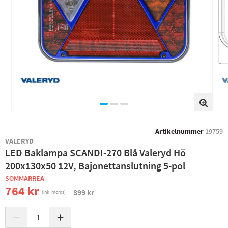
Artikelnummer
19759
VALERYD
LED Baklampa SCANDI-270 Blå Valeryd Hö
200x130x50 12V, Bajonettanslutning 5-pol
SOMMARREA
764 kr
899 kr
(ink. moms)
−
+