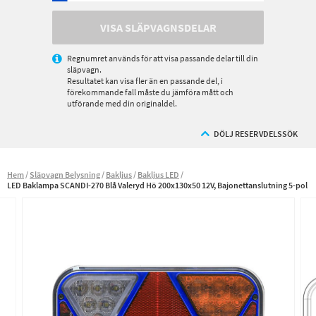
VISA SLÄPVAGNSDELAR
Regnumret används för att visa passande delar till din
släpvagn.
Resultatet kan visa fler än en passande del, i
förekommande fall måste du jämföra mått och
utförande med din originaldel.
DÖLJ RESERVDELSSÖK
Hem
Släpvagn Belysning
Bakljus
Bakljus LED
LED Baklampa SCANDI-270 Blå Valeryd Hö 200x130x50 12V, Bajonettanslutning 5-pol