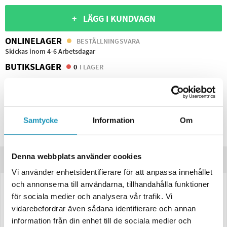
+ LÄGG I KUNDVAGN
ONLINELAGER
BESTÄLLNINGSVARA
Skickas inom 4-6 Arbetsdagar
BUTIKSLAGER
0
I LAGER
Lägsta pris de senaste 30-dagarna:
764 kr
Leverans- & Returinformation
Spara produkt
Samtycke
Information
Om
Frågor om produkten?
Denna webbplats använder cookies
Produktinformation
Vi använder enhetsidentifierare för att anpassa innehållet
och annonserna till användarna, tillhandahålla funktioner
LED Baklampa SCANDI-270 Blå Valeryd Höger 200x130x50 mm, 12V,
för sociala medier och analysera vår trafik. Vi
Bajonett 5-pol
vidarebefordrar även sådana identifierare och annan
LED-baklampa SCANDI-270 från Valeryd är en
robust och mångsidig
information från din enhet till de sociala medier och