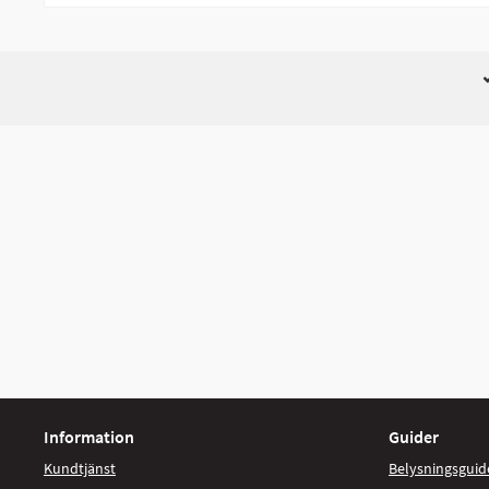
Information
Guider
Kundtjänst
Belysningsguid