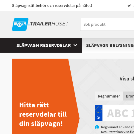
Släpvagnstillbehör och reservdelar på nätet!
SLÄPVAGN RESERVDELAR
SLÄPVAGN BELYSNING
Visa 
Regnummer
Bro
Hitta rätt
reservdelar till
din släpvagn!
Regnumret används för
Resultatet kan visa f