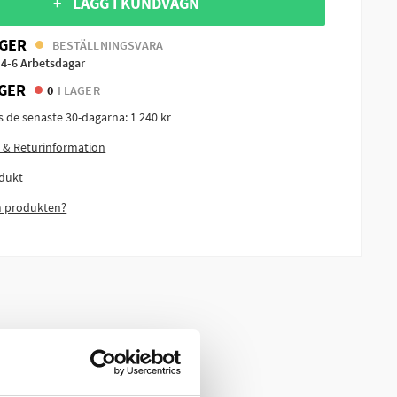
+ LÄGG I KUNDVAGN
GER
BESTÄLLNINGSVARA
 4-6 Arbetsdagar
GER
0
I LAGER
is de senaste 30-dagarna:
1 240 kr
 & Returinformation
dukt
m produkten?