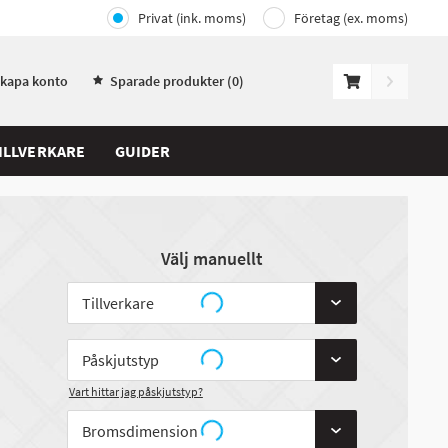
Privat (ink. moms)
Företag (ex. moms)
Skapa konto
Sparade produkter (
0
)
ILLVERKARE
GUIDER
Välj manuellt
Vart hittar jag påskjutstyp?