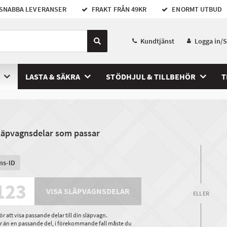
SNABBA LEVERANSER
FRAKT FRÅN 49KR
ENORMT UTBUD
Kundtjänst
Logga in/
LASTA & SÄKRA
STÖDHJUL & TILLBEHÖR
T
släpvagnsdelar som passar
ms-ID
VISA SLÄPVAGNSDELAR
ELLER
 att visa passande delar till din släpvagn.
ler än en passande del, i förekommande fall måste du