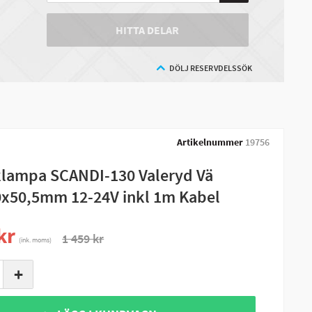
HITTA DELAR
DÖLJ RESERVDELSSÖK
Artikelnummer
19756
lampa SCANDI-130 Valeryd Vä
x50,5mm 12-24V inkl 1m Kabel
kr
1 459 kr
(ink. moms)
+