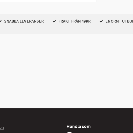
SNABBA LEVERANSER
FRAKT FRÅN 49KR
ENORMT UTBU
Handla som
en