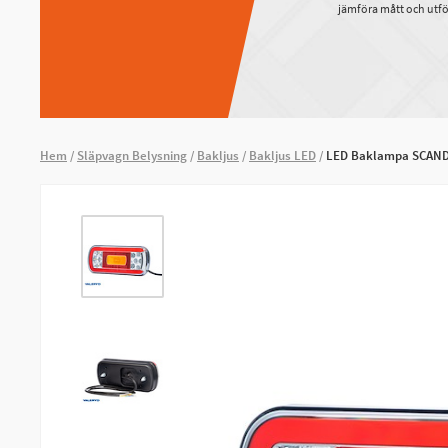
jämföra mått och utfö
Hem
Släpvagn Belysning
Bakljus
Bakljus LED
LED Baklampa SCANDI