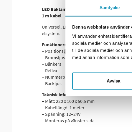
Samtycke
LED Baklampa SCANDI-130 Valeryd Vänster 
1 m kabel
Universell
LED-baklampa
för vänster sida, k
Denna webbplats använder 
elsystem.
Vi använder enhetsidentifierar
sociala medier och analysera 
Funktioner:
till de sociala medier och a
– Positionsljus
– Bromsljus
med annan information som du 
– Blinkers
– Reflex
– Nummerplåtsbelysning
Avvisa
– Backljus
Teknisk information:
– Mått: 220 x 100 x 50,5 mm
– Kabellängd: 1 meter
– Spänning: 12–24V
– Monteras på vänster sida