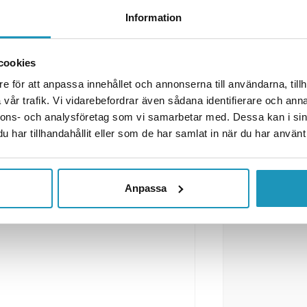
Information
– 220x100x50,5 mm, 12–24V, med
ompatibel med både 12V och 24V
cookies
e för att anpassa innehållet och annonserna till användarna, tillh
vår trafik. Vi vidarebefordrar även sådana identifierare och anna
nnons- och analysföretag som vi samarbetar med. Dessa kan i sin
har tillhandahållit eller som de har samlat in när du har använt 
Anpassa