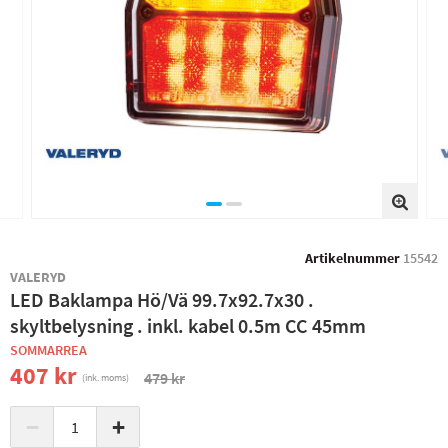
Artikelnummer
15542
VALERYD
LED Baklampa Hö/Vä 99.7x92.7x30 .
skyltbelysning . inkl. kabel 0.5m CC 45mm
SOMMARREA
407 kr
479 kr
(ink. moms)
−
+