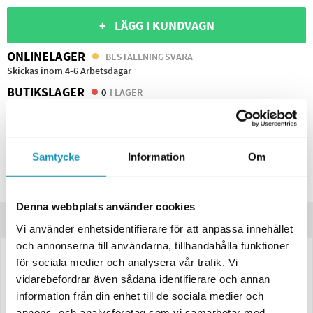
+ LÄGG I KUNDVAGN
ONLINELAGER
BESTÄLLNINGSVARA
Skickas inom 4-6 Arbetsdagar
BUTIKSLAGER
0
I LAGER
Lägsta pris de senaste 30-dagarna:
407 kr
Leverans- & Returinformation
Samtycke
Information
Om
Spara produkt
Frågor om produkten?
Denna webbplats använder cookies
Produktinformation
Vi använder enhetsidentifierare för att anpassa innehållet
och annonserna till användarna, tillhandahålla funktioner
för sociala medier och analysera vår trafik. Vi
LED Baklampa Valeryd Höger/Vänster – 99,7×92,7×30 mm, 4-
funktionell med skyltbelysning
vidarebefordrar även sådana identifierare och annan
information från din enhet till de sociala medier och
Kompakt och universell
LED-baklampa
från Valeryd, lämplig för både
annons- och analysföretag som vi samarbetar med.