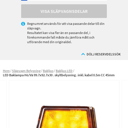
VISA SLÄPVAGNSDELAR
Regnumret används för att visa passande delar till din
släpvagn.
Resultatet kan visa fler än en passande del, i
förekommande fall måste du jämföra mått och
utförande med din originaldel.
DÖLJ RESERVDELSSÖK
Hem
Släpvagn Belysning
Bakljus
Bakljus LED
LED Baklampa Hö/Vä 99.7x92.7x30 . skyltbelysning . inkl. kabel 0.5m CC 45mm