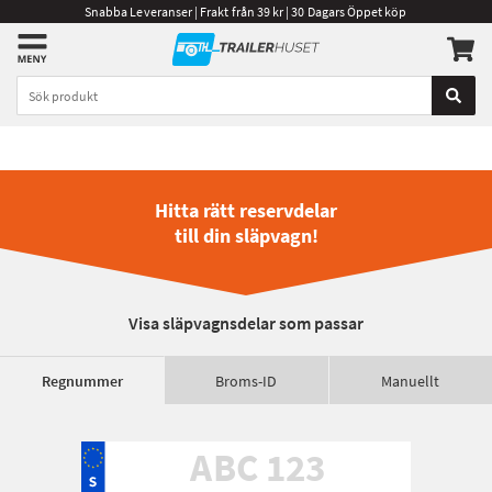
Snabba Leveranser | Frakt från 39 kr | 30 Dagars Öppet köp
Hitta rätt reservdelar
till din släpvagn!
Visa släpvagnsdelar som passar
Regnummer
Broms-ID
Manuellt