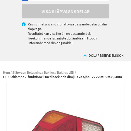
VISA SLÄPVAGNSDELAR
Regnumret används för att visa passande delar till din
släpvagn.
Resultatet kan visa fler än en passande del, i
förekommande fall måste du jämföra mått och
utförande med din originaldel.
DÖLJ RESERVDELSSÖK
Hem
Släpvagn Belysning
Bakljus
Bakljus LED
LED Baklampa 7-funktionell med back-och dimljus Vä Ajba 12V 220x138x35,5mm