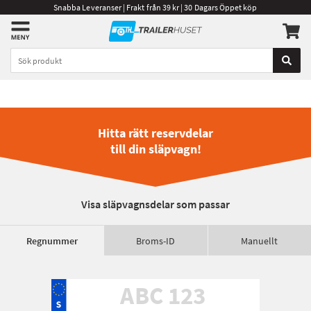
Snabba Leveranser | Frakt från 39 kr | 30 Dagars Öppet köp
Hitta rätt reservdelar
till din släpvagn!
Visa släpvagnsdelar som passar
Regnummer
Broms-ID
Manuellt