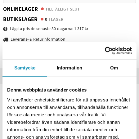
ONLINELAGER
TILLFÄLLIGT SLUT
BUTIKSLAGER
0
I LAGER
Lägsta pris de senaste 30-dagarna:
1 317 kr
Leverans- & Returinformation
Spara produkt
Frågor om produkten?
Samtycke
Information
Om
Produktinformation
Denna webbplats använder cookies
LED Baklampa 7-funktionell med back- och dimljus – Vänster, Ajba
Vi använder enhetsidentifierare för att anpassa innehållet
12V, 220×138×35,5 mm
och annonserna till användarna, tillhandahålla funktioner
Kraftfull och mångsidig
LED-baklampa
från Ajba för
vänster sida
,
för sociala medier och analysera vår trafik. Vi
utrustad med hela
sju funktioner
för ökad säkerhet och synlighet på
vidarebefordrar även sådana identifierare och annan
vägen.
information från din enhet till de sociala medier och
Funktioner:
annons- och analysföretag som vi samarbetar med.