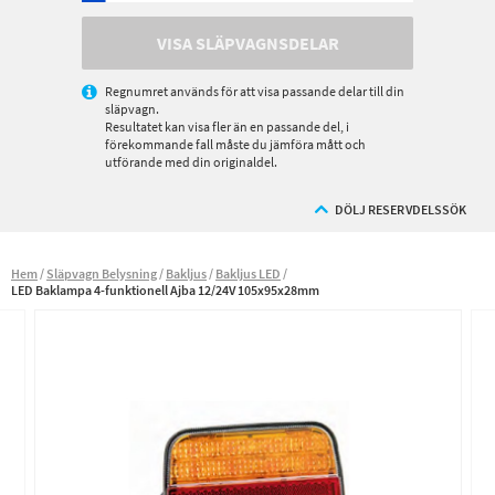
VISA SLÄPVAGNSDELAR
Regnumret används för att visa passande delar till din
släpvagn.
Resultatet kan visa fler än en passande del, i
förekommande fall måste du jämföra mått och
utförande med din originaldel.
DÖLJ RESERVDELSSÖK
Hem
Släpvagn Belysning
Bakljus
Bakljus LED
LED Baklampa 4-funktionell Ajba 12/24V 105x95x28mm