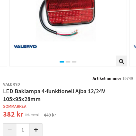
Artikelnummer
19749
VALERYD
LED Baklampa 4-funktionell Ajba 12/24V
105x95x28mm
SOMMARREA
382 kr
449 kr
(ink. moms)
−
+