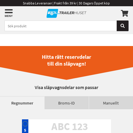
Snabba Leveranser | Frakt från 39 kr | 30 Dagars Öppet köp
Hitta rätt reservdelar
till din släpvagn!
Visa släpvagnsdelar som passar
Regnummer
Broms-ID
Manuellt