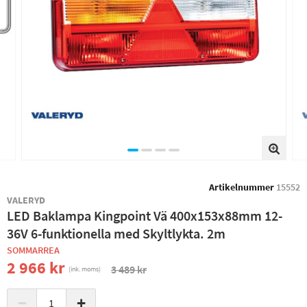
Artikelnummer
15552
VALERYD
LED Baklampa Kingpoint Vä 400x153x88mm 12-
36V 6-funktionella med Skyltlykta. 2m
SOMMARREA
2 966 kr
3 489 kr
(ink. moms)
−
+