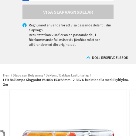
VISA SLÄPVAGNSDELAR
Regnumret används för att visa passande delar till din
släpvagn.
Resultatet kan visa fler än en passande del, i
förekommande fall måste du jämföra mått och
utförande med din originaldel.
DÖLJ RESERVDELSSÖK
Hem
Släpvagn Belysning
Bakljus
Bakljus Lastbilssläp
LED Baklampa Kingpoint Vä 400x153x88mm 12-36V 6-funktionella med Skyltlykta.
2m