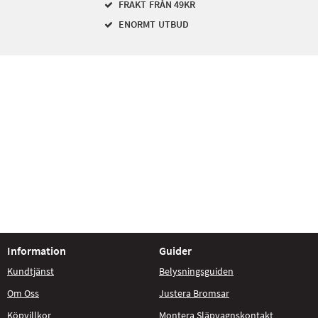
FRAKT FRÅN 49KR
ENORMT UTBUD
Information
Guider
Kundtjänst
Belysningsguiden
Om Oss
Justera Bromsar
Köpvillkor
Montera Släpvagnskontakt