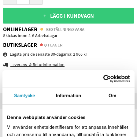
+ LÄGG I KUNDVAGN
ONLINELAGER
BESTÄLLNINGSVARA
Skickas inom 4-6 Arbetsdagar
BUTIKSLAGER
0
I LAGER
Lägsta pris de senaste 30-dagarna:
2 966 kr
Leverans- & Returinformation
Spara produkt
Frågor om produkten?
Samtycke
Information
Om
Produktinformation
Denna webbplats använder cookies
LED Baklampa Valeryd Kingpoint Vänster – 400×153×88 mm, 12–36V, 6
funktioner med skyltlykta, 2 m kabel
Vi använder enhetsidentifierare för att anpassa innehållet
och annonserna till användarna, tillhandahålla funktioner
Effektiv
LED-baklampa
från Valeryds Kingpoint-serie för
vänster sida
.