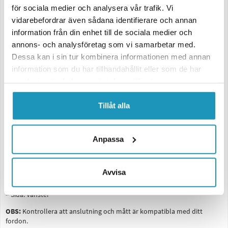
för sociala medier och analysera vår trafik. Vi
Utrustad med
6 funktioner
och en integrerad
skyltlykta
, vilket gör den
idealisk för användning på släp, trailers och arbetsfordon.
vidarebefordrar även sådana identifierare och annan
information från din enhet till de sociala medier och
Lampan levereras med en
2 meter lång kabel
för flexibel och enkel
annons- och analysföretag som vi samarbetar med.
installation. Den fungerar med både
12V och 36V
, vilket ger bred
kompatibilitet.
Dessa kan i sin tur kombinera informationen med annan
information som du har tillhandahållit eller som de har
Funktioner:
– Blinkers
samlat in när du har använt deras tjänster.
– Bromsljus
– Bakljus
Tillåt alla
– Dimljus
– Backljus
– Triangelreflex
– Skyltlykta (integrerad)
Anpassa
Teknisk information:
– Spänning: 12–36V
Avvisa
– Mått: 400 × 153 × 88 mm
– Kabel: 2 meter
– Sida: Vänster
OBS:
Kontrollera att anslutning och mått är kompatibla med ditt
fordon.