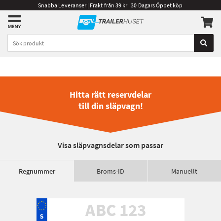
Snabba Leveranser | Frakt från 39 kr | 30 Dagars Öppet köp
Hitta rätt reservdelar
till din släpvagn!
Visa släpvagnsdelar som passar
Regnummer
Broms-ID
Manuellt