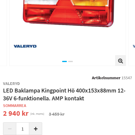
Artikelnummer
15547
VALERYD
LED Baklampa Kingpoint Hö 400x153x88mm 12-
36V 6-funktionella. AMP kontakt
SOMMARREA
2 940 kr
3 459 kr
(ink. moms)
−
+