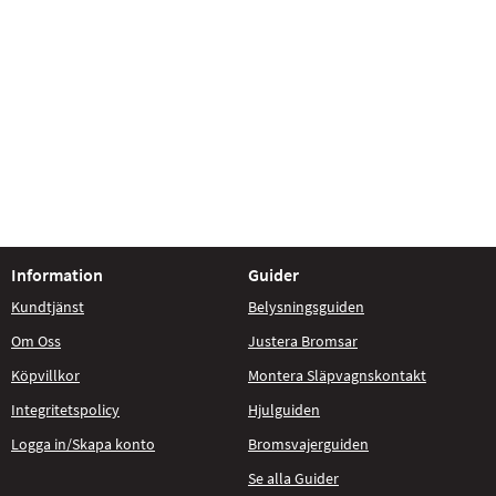
Information
Guider
Kundtjänst
Belysningsguiden
Om Oss
Justera Bromsar
Köpvillkor
Montera Släpvagnskontakt
Integritetspolicy
Hjulguiden
Logga in/Skapa konto
Bromsvajerguiden
Se alla Guider