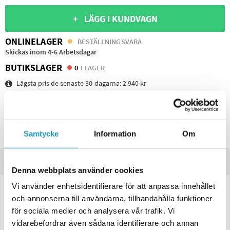
+ LÄGG I KUNDVAGN
ONLINELAGER
BESTÄLLNINGSVARA
Skickas inom 4-6 Arbetsdagar
BUTIKSLAGER
0
I LAGER
Lägsta pris de senaste 30-dagarna:
2 940 kr
Leverans- & Returinformation
Spara produkt
Samtycke
Information
Om
Frågor om produkten?
Produktinformation
Denna webbplats använder cookies
Vi använder enhetsidentifierare för att anpassa innehållet
LED Baklampa Valeryd Kingpoint Höger – 400×153×88 mm, 12–36V, 6
och annonserna till användarna, tillhandahålla funktioner
funktioner, AMP-kontakt
för sociala medier och analysera vår trafik. Vi
Modern och kraftfull
LED-baklampa
från Valeryd – Kingpoint-serien för
vidarebefordrar även sådana identifierare och annan