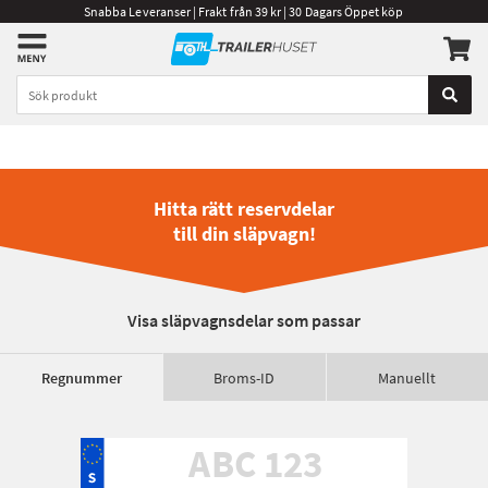
Snabba Leveranser | Frakt från 39 kr | 30 Dagars Öppet köp
Hitta rätt reservdelar
till din släpvagn!
Visa släpvagnsdelar som passar
Regnummer
Broms-ID
Manuellt