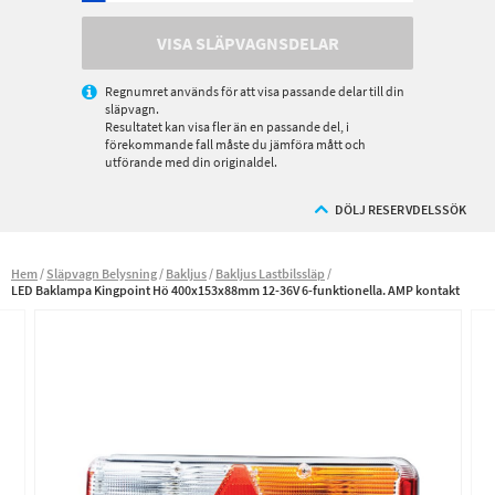
VISA SLÄPVAGNSDELAR
Regnumret används för att visa passande delar till din
släpvagn.
Resultatet kan visa fler än en passande del, i
förekommande fall måste du jämföra mått och
utförande med din originaldel.
DÖLJ RESERVDELSSÖK
Hem
Släpvagn Belysning
Bakljus
Bakljus Lastbilssläp
LED Baklampa Kingpoint Hö 400x153x88mm 12-36V 6-funktionella. AMP kontakt