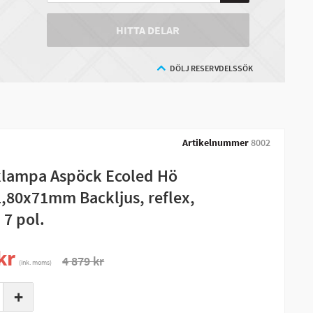
HITTA DELAR
DÖLJ RESERVDELSSÖK
Artikelnummer
8002
lampa Aspöck Ecoled Hö
,80x71mm Backljus, reflex,
 7 pol.
kr
4 879 kr
(ink. moms)
+