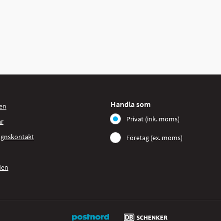
Handla som
en
Privat (ink. moms)
ar
agnskontakt
Företag (ex. moms)
den