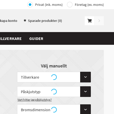
Privat (ink. moms)
Företag (ex. moms)
Skapa konto
Sparade produkter (
0
)
ILLVERKARE
GUIDER
Välj manuellt
Vart hittar jag påskjutstyp?