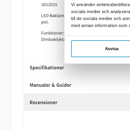
3012015
Vi använder enhetsidentifierar
sociala medier och analysera 
LED Baklampa Aspöck Ecoled Hö 350x131,80x71
till de sociala medier och a
pol.
med annan information som du 
Funktioner: bromsljus, dynamisk blinkers, refl
Dimbaklykta, Backljus
Avvisa
Specifikationer
Manualer & Guider
Recensioner