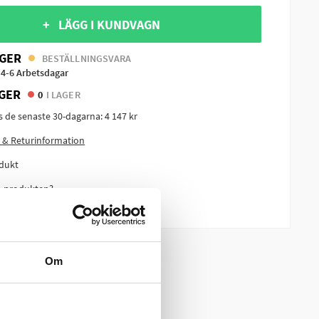
+ LÄGG I KUNDVAGN
GER
BESTÄLLNINGSVARA
 4-6 Arbetsdagar
GER
0
I LAGER
is de senaste 30-dagarna:
4 147 kr
 & Returinformation
dukt
m produkten?
Om