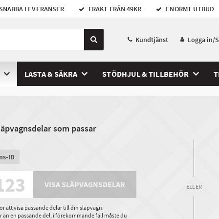
SNABBA LEVERANSER
FRAKT FRÅN 49KR
ENORMT UTBUD
Kundtjänst
Logga in/
LASTA & SÄKRA
STÖDHJUL & TILLBEHÖR
T
släpvagnsdelar som passar
ms-ID
VISA SLÄPVAGNSDELAR
ELLER
 att visa passande delar till din släpvagn.
ler än en passande del, i förekommande fall måste du