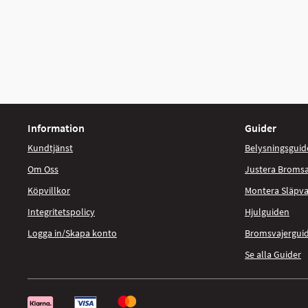
Information
Guider
Kundtjänst
Belysningsguid
Om Oss
Justera Broms
Köpvillkor
Montera Släpv
Integritetspolicy
Hjulguiden
Logga in/Skapa konto
Bromsvajergui
Se alla Guider