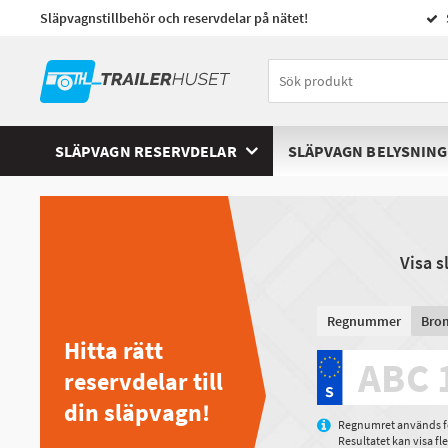
Släpvagnstillbehör och reservdelar på nätet!
SLÄPVAGN RESERVDELAR
SLÄPVAGN BELYSNING
Visa 
Regnummer
Bro
Hitta rätt
reservdelar till
din släpvagn!
Regnumret används för
Resultatet kan visa f