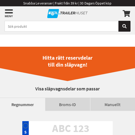
Snabba Leveranser | Frakt från 39 kr | 30 Dagars Öppet köp
Hitta rätt reservdelar
till din släpvagn!
Visa släpvagnsdelar som passar
Regnummer
Broms-ID
Manuellt