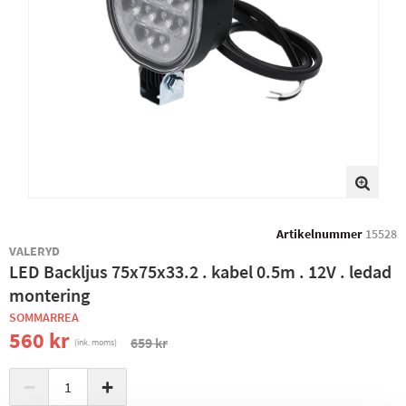
Artikelnummer
15528
VALERYD
LED Backljus 75x75x33.2 . kabel 0.5m . 12V . ledad
montering
SOMMARREA
560 kr
659 kr
(ink. moms)
−
+