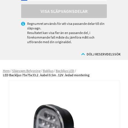
VISA SLÄPVAGNSDELAR
Regnumret används för att visa passande delar till din
släpvagn.
Resultatet kan visa fler än en passande del, i
förekommande fall måste du jämföra mått och
utförande med din originaldel.
DÖLJ RESERVDELSSÖK
Hem
Släpvagn Belysning
Bakljus
Backljus LED
LED Backljus 75x75x33.2 . kabel 0.5m . 12V . ledad montering