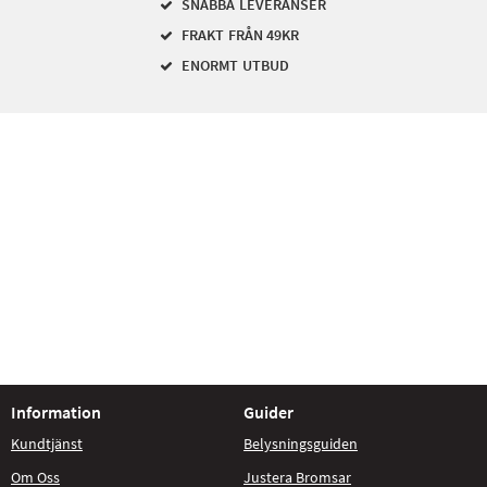
SNABBA LEVERANSER
FRAKT FRÅN 49KR
ENORMT UTBUD
Information
Guider
Kundtjänst
Belysningsguiden
Om Oss
Justera Bromsar