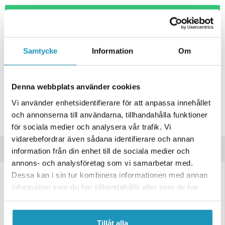
+ LÄGG I KUNDVAGN
ONLINELAGER
2
I LAGER
Skickas Omgående
Samtycke
Information
Om
BUTIKSLAGER
0
I LAGER
Lägsta pris de senaste 30-dagarna:
560 kr
Denna webbplats använder cookies
Leverans- & Returinformation
Vi använder enhetsidentifierare för att anpassa innehållet
Spara produkt
och annonserna till användarna, tillhandahålla funktioner
Frågor om produkten?
för sociala medier och analysera vår trafik. Vi
vidarebefordrar även sådana identifierare och annan
Produktinformation
information från din enhet till de sociala medier och
annons- och analysföretag som vi samarbetar med.
Dessa kan i sin tur kombinera informationen med annan
LED backljus från Valeryd
information som du har tillhandahållit eller som de har
Backljus 75x75x33.2
samlat in när du har använt deras tjänster.
12V, kabel 0.5M
Tillåt alla