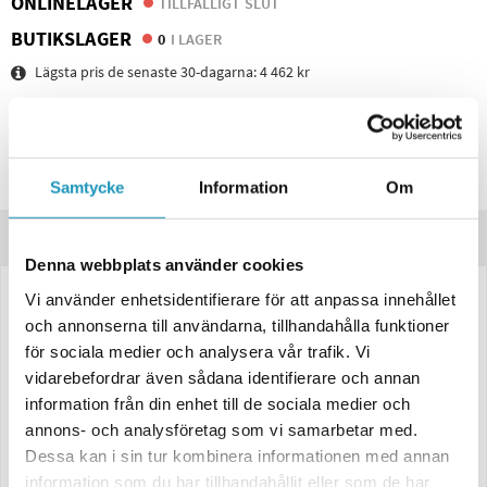
ONLINELAGER
TILLFÄLLIGT SLUT
BUTIKSLAGER
0
I LAGER
Lägsta pris de senaste 30-dagarna:
4 462 kr
Leverans- & Returinformation
Spara produkt
Frågor om produkten?
Samtycke
Information
Om
Produktinformation
Denna webbplats använder cookies
Vi använder enhetsidentifierare för att anpassa innehållet
Stöldlås Safety AK 300/AKS 3004
och annonserna till användarna, tillhandahålla funktioner
Skydda ditt släpfordon med Stöldlås Safety AK 300/AKS 3004, utformat
för sociala medier och analysera vår trafik. Vi
för att ge maximalt skydd för både kulkoppling AK 300 och
vidarebefordrar även sådana identifierare och annan
säkerhetskopplingarna AKS 2004/3004. Detta stöldlås är enkelt att
information från din enhet till de sociala medier och
använda och fungerar både i påkopplat och frånkopplat läge, vilket gör
det till en flexibel och pålitlig säkerhetslösning.
annons- och analysföretag som vi samarbetar med.
Dessa kan i sin tur kombinera informationen med annan
Innehåll:
information som du har tillhandahållit eller som de har