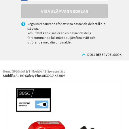
VISA SLÄPVAGNSDELAR
Regnumret används för att visa passande delar till din
släpvagn.
Resultatet kan visa fler än en passande del, i
förekommande fall måste du jämföra mått och
utförande med din originaldel.
DÖLJ RESERVDELSSÖK
Hem
Stödhjul & Tillbehör
Släpvagnslås
Stöldlås AL-KO Safety Plus AK300/AKS3004