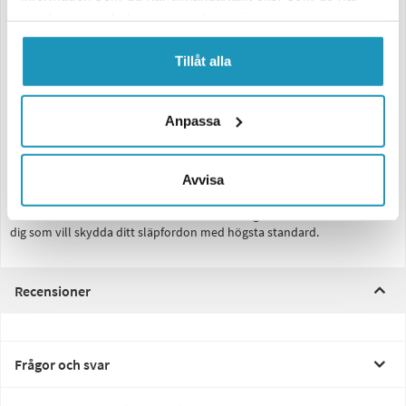
2 st nycklar
samlat in när du har använt deras tjänster.
Gummibälg
Passar för:
Tillåt alla
Kulkoppling AK 300
Säkerhetskoppling AKS 2004/3004
Anpassa
Certifiering:
Godkänt av SBSC (Svenska Brand- och Säkerhetscertifiering AB),
certifikat nr: 08-330.
Avvisa
Med Safety AK 300/AKS 3004 får du ett robust och certifierat stöldlås
som kombinerar säkerhet och användarvänlighet. Ett utmärkt val för
dig som vill skydda ditt släpfordon med högsta standard.
Recensioner
Frågor och svar