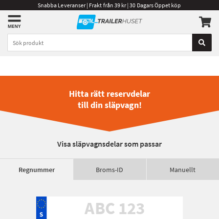
Snabba Leveranser | Frakt från 39 kr | 30 Dagars Öppet köp
Hitta rätt reservdelar
till din släpvagn!
Visa släpvagnsdelar som passar
Regnummer
Broms-ID
Manuellt