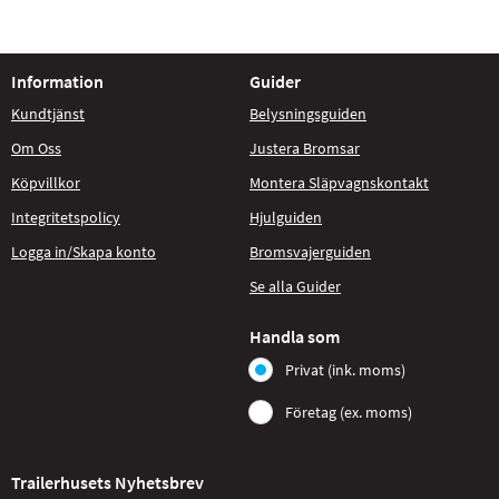
Information
Guider
Kundtjänst
Belysningsguiden
Om Oss
Justera Bromsar
Köpvillkor
Montera Släpvagnskontakt
Integritetspolicy
Hjulguiden
Logga in/Skapa konto
Bromsvajerguiden
Se alla Guider
Handla som
Privat (ink. moms)
Företag (ex. moms)
Trailerhusets Nyhetsbrev