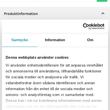
Produktinformation
Stöldlås CombiLock Svart – Bredd: 77,5 mm
Detta stöldlås från CombiLock är en säker och pålitlig lösning för att
Samtycke
Information
Om
skydda ditt släpfordon, oavsett om det är påkopplat eller frånkopplat.
Låset är enkelt att montera och inkluderar allt du behöver för en säker
installation.
Denna webbplats använder cookies
Innehåll:
Vi använder enhetsidentifierare för att anpassa innehållet
2 st nycklar
och annonserna till användarna, tillhandahålla funktioner
Monteringssats
Safety-ball
för sociala medier och analysera vår trafik. Vi
vidarebefordrar även sådana identifierare och annan
Passar bland annat följande kulkopplingar:
information från din enhet till de sociala medier och
K 35-A
annons- och analysföretag som vi samarbetar med.
K 35-C
Dessa kan i sin tur kombinera informationen med annan
K 27-A
information som du har tillhandahållit eller som de har