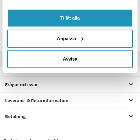
Viktig information:
samlat in när du har använt deras tjänster.
Vid montering av kulkoppling K35-C krävs brytbult som ingår i detta kit
Godkänt av SBSC (Svenska Brand- och Säkerhetscertifiering AB),
Tillåt alla
certifikat nr: 13-278.
Med CombiLock Stöldlås får du ett robust och certifierat lås som
Anpassa
skyddar ditt släpfordon mot stöld i alla lägen.
Recensioner
Avvisa
Frågor och svar
Leverans- & Returinformation
Betalning