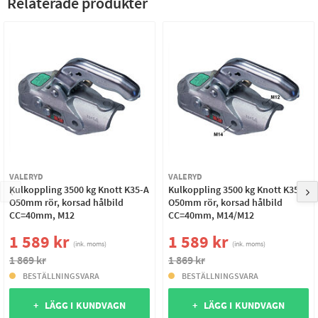
Relaterade produkter
VALERYD
VALERYD
Kulkoppling 3500 kg Knott K35-A
Kulkoppling 3500 kg Knott K35-A
O50mm rör, korsad hålbild
O50mm rör, korsad hålbild
CC=40mm, M12
CC=40mm, M14/M12
1 589 kr
1 589 kr
(ink. moms)
(ink. moms)
1 869 kr
1 869 kr
BESTÄLLNINGSVARA
BESTÄLLNINGSVARA
+ LÄGG I KUNDVAGN
+ LÄGG I KUNDVAGN