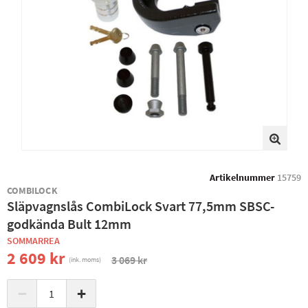
Artikelnummer
15759
COMBILOCK
Släpvagnslås CombiLock Svart 77,5mm SBSC-
godkända Bult 12mm
SOMMARREA
2 609 kr
3 069 kr
(ink. moms)
−
+