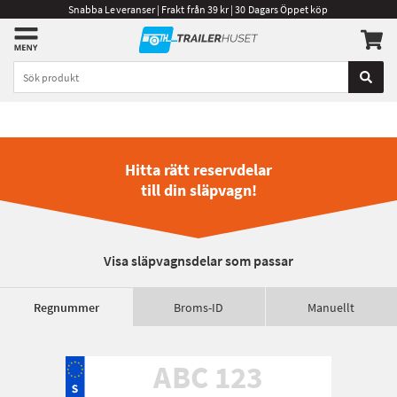
Snabba Leveranser | Frakt från 39 kr | 30 Dagars Öppet köp
Hitta rätt reservdelar
till din släpvagn!
Visa släpvagnsdelar som passar
Regnummer
Broms-ID
Manuellt