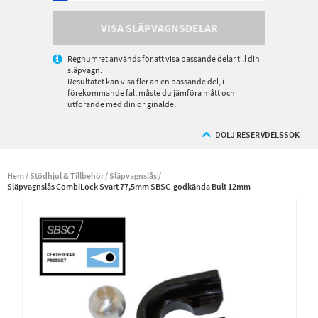
VISA SLÄPVAGNSDELAR
Regnumret används för att visa passande delar till din
släpvagn.
Resultatet kan visa fler än en passande del, i
förekommande fall måste du jämföra mått och
utförande med din originaldel.
DÖLJ RESERVDELSSÖK
Hem
Stödhjul & Tillbehör
Släpvagnslås
Släpvagnslås CombiLock Svart 77,5mm SBSC-godkända Bult 12mm