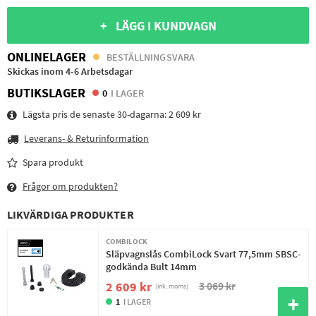
+ LÄGG I KUNDVAGN
ONLINELAGER
BESTÄLLNINGSVARA
Skickas inom 4-6 Arbetsdagar
BUTIKSLAGER
0
I LAGER
Lägsta pris de senaste 30-dagarna:
2 609 kr
Leverans- & Returinformation
Spara produkt
Frågor om produkten?
LIKVÄRDIGA PRODUKTER
COMBILOCK
Släpvagnslås CombiLock Svart 77,5mm SBSC-
godkända Bult 14mm
3 069 kr
2 609 kr
(ink. moms)
1
I LAGER