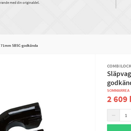
rande med din originaldel.
å 71mm SBSC-godkända
COMBILOC
Släpvag
godkän
SOMMARREA
2 609 
−