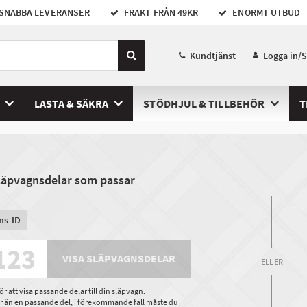
SNABBA LEVERANSER
FRAKT FRÅN 49KR
ENORMT UTBUD
Kundtjänst
Logga in/
LASTA & SÄKRA
STÖDHJUL & TILLBEHÖR
T
släpvagnsdelar som passar
ms-ID
VISA SLÄPVAGNSDELAR
ELLER
 att visa passande delar till din släpvagn.
ler än en passande del, i förekommande fall måste du