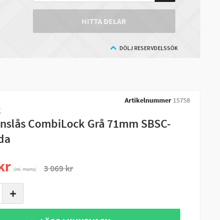
HITTA DELAR
DÖLJ RESERVDELSSÖK
Artikelnummer
15758
K
nslås CombiLock Grå 71mm SBSC-
da
kr
3 069 kr
(ink. moms)
+