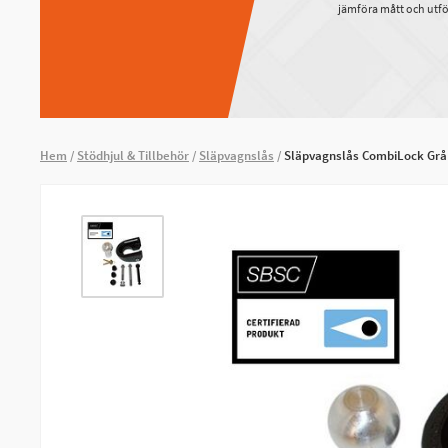
jämföra mått och utfö
Hem
Stödhjul & Tillbehör
Släpvagnslås
Släpvagnslås CombiLock Gr