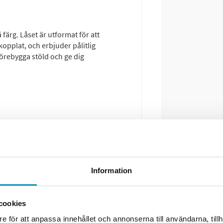
färg. Låset är utformat för att
opplat, och erbjuder pålitlig
förebygga stöld och ge dig
Information
sida för mer information.
cookies
certifiering AB), certifikat nr:
e för att anpassa innehållet och annonserna till användarna, tillh