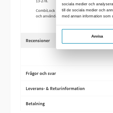
13-278.
sociala medier och analysera 
CombiLock Stöldlås Grå kombinerar säkerhet oc
till de sociala medier och a
och användarvänligt format. Ett pålitligt val fö
med annan information som du 
Avvisa
Recensioner
Frågor och svar
Leverans- & Returinformation
Betalning