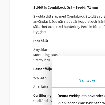
Stöldlås CombiLock Grå – Bredd: 71 mm
Skydda ditt släp med CombiLock Stöldlås i grå 
användas både när släpet är kopplat och frånk
säkerhet och enkel hantering. Perfekt för att 
trygghet.
Innehåll:
2 nycklar
Monteringssats
Safety-ball
Passar följande kulkopplingar:
WW 30 K
Samtycke
Se relaterade produkter längst ner på denna 
Certifiering:
Denna webbplats använder 
Godkänd av SBSC (Svenskt Brand- och Säkerhets
Vi använder enhetsidentifierar