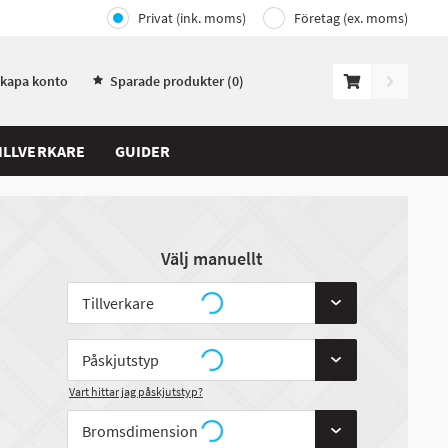
Privat (ink. moms)
Företag (ex. moms)
Skapa konto
Sparade produkter (
0
)
ILLVERKARE
GUIDER
Välj manuellt
Vart hittar jag påskjutstyp?