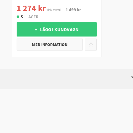
1 274 kr
1 499 kr
(ink. moms)
5
I LAGER
+ LÄGG I KUNDVAGN
MER INFORMATION