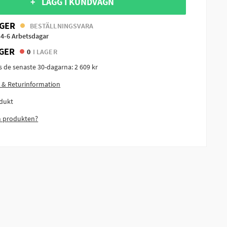
+ LÄGG I KUNDVAGN
GER
BESTÄLLNINGSVARA
 4-6 Arbetsdagar
GER
0
I LAGER
is de senaste 30-dagarna:
2 609 kr
 & Returinformation
dukt
m produkten?