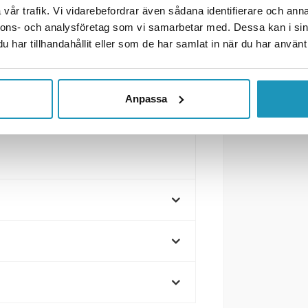
vår trafik. Vi vidarebefordrar även sådana identifierare och anna
h funktionalitet i ett hållbart
nnons- och analysföretag som vi samarbetar med. Dessa kan i sin
r dig som vill skydda ditt släp.
har tillhandahållit eller som de har samlat in när du har använt 
Anpassa