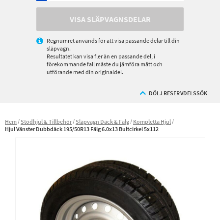
VISA SLÄPVAGNSDELAR
Regnumret används för att visa passande delar till din
släpvagn.
Resultatet kan visa fler än en passande del, i
förekommande fall måste du jämföra mått och
utförande med din originaldel.
DÖLJ RESERVDELSSÖK
Hem
Stödhjul & Tillbehör
Släpvagn Däck & Fälg
Kompletta Hjul
Hjul Vänster Dubbdäck 195/50R13 Fälg 6.0x13 Bultcirkel 5x112