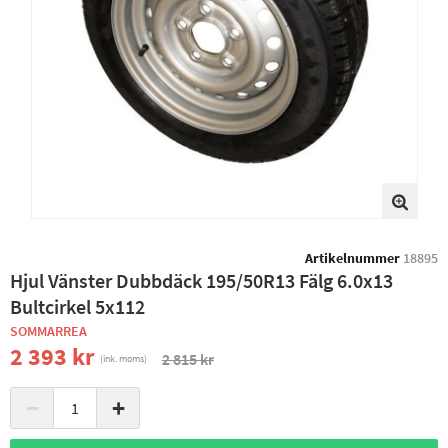
Artikelnummer
18895
Hjul Vänster Dubbdäck 195/50R13 Fälg 6.0x13
Bultcirkel 5x112
SOMMARREA
2 393 kr
2 815 kr
(ink. moms)
−
+