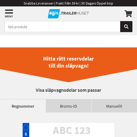
Snabba Leveranser | Frakt från 39 kr | 30 Dagars Öppet köp
Hitta rätt reservdelar
till din släpvagn!
Visa släpvagnsdelar som passar
Regnummer
Broms-ID
Manuellt