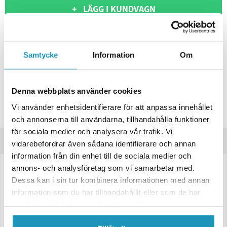
+ LÄGG I KUNDVAGN
ONLINELAGER
3
I LAGER
Skickas Omgående
BUTIKSLAGER
0
I LAGER
Samtycke
Information
Om
Lägsta pris de senaste 30-dagarna:
2 393 kr
Leverans- & Returinformation
Denna webbplats använder cookies
Spara produkt
Vi använder enhetsidentifierare för att anpassa innehållet
Frågor om produkten?
och annonserna till användarna, tillhandahålla funktioner
för sociala medier och analysera vår trafik. Vi
Produktinformation
vidarebefordrar även sådana identifierare och annan
information från din enhet till de sociala medier och
annons- och analysföretag som vi samarbetar med.
Vinterhjul med dubb 195/50 R13 C
Dessa kan i sin tur kombinera informationen med annan
Komplett på plåtfälg 6,0Jx13", 5x112, ET:30
information som du har tillhandahållit eller som de har
samlat in när du har använt deras tjänster.
Max. belastning 900 kg/hjul
Med högtrycksventil, däckstryck 6,5 kg