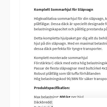
Komplett Sommarhjul för Släpvagn
Högkvalitativa sommarhjul för din släpvagn,
plåtfälgar. Dessa däck är speciellt designade
belastningskapacitet och pålitlig prestanda p
Detta kompletta hjulpaket ger dig allt du behö
hjul på din släpvagn. Med en maximal belastni
dessa däck perfekta för tyngre transporter.
Komplett monterade sommarhjul
Förstärkta C-däck med extra hög belastningsk
Passar de flesta släpvagnar med bultcirkel 4x
Robust plåtfälg som tål tuffa förhållanden
Hög belastningskod 90/88N för säker transpo
Produktspecifikation:
Max belastning:
600 kg
per hjul
Däckbredd:
155 mm