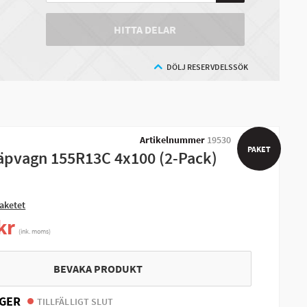
HITTA DELAR
DÖLJ RESERVDELSSÖK
Artikelnummer
19530
PAKET
äpvagn 155R13C 4x100 (2-Pack)
aketet
kr
(ink. moms)
BEVAKA PRODUKT
GER
TILLFÄLLIGT SLUT