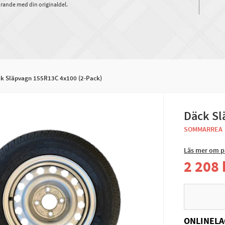
rande med din originaldel.
k Släpvagn 155R13C 4x100 (2-Pack)
Däck Sl
SOMMARREA
Läs mer om p
2 208 
ONLINELA