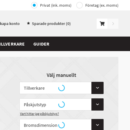
Privat (ink. moms)
Företag (ex. moms)
Skapa konto
Sparade produkter (
0
)
ILLVERKARE
GUIDER
Välj manuellt
Vart hittar jag påskjutstyp?