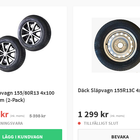
Däck Släpvagn 155R13C 4
pvagn 155/80R13 4x100
m (2-Pack)
 kr
1 299 kr
5 398 kr
(ink. moms)
(ink. moms)
LNINGSVARA
TILLFÄLLIGT SLUT
 LÄGG I KUNDVAGN
BEVAKA