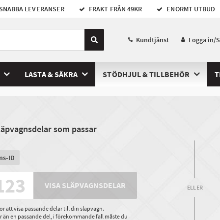
SNABBA LEVERANSER
FRAKT FRÅN 49KR
ENORMT UTBUD
Kundtjänst
Logga in/
LASTA & SÄKRA
STÖDHJUL & TILLBEHÖR
T
släpvagnsdelar som passar
ms-ID
VISA SLÄPVAGNSDELAR
ELLER
 att visa passande delar till din släpvagn.
ler än en passande del, i förekommande fall måste du