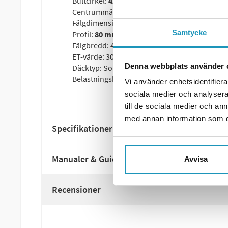
Bultcirkel:
4x100
Centrummått: 57mm
Fälgdimension:
13 tum
Samtycke
Profil:
80 mm
Fälgbredd: 4,5Jx13"
ET-värde: 30
Denna webbplats använder 
Däcktyp: Sommarhjul 155 R13 C8
Belastningskod: 90/88N
Vi använder enhetsidentifierar
sociala medier och analysera 
till de sociala medier och a
med annan information som du 
Specifikationer
Manualer & Guider
Avvisa
Recensioner