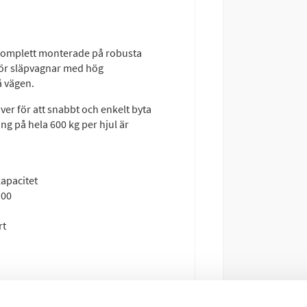
 komplett monterade på robusta
 för släpvagnar med hög
å vägen.
ver för att snabbt och enkelt byta
ng på hela 600 kg per hjul är
apacitet
100
rt