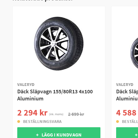
VALERYD
VALERYD
Däck Släpvagn 155/80R13 4x100
Däck Slä
Aluminium
Aluminiu
2 294 kr
4 588
2 699 kr
(ink. moms)
BESTÄLLNINGSVARA
BESTÄL
+ LÄGG I KUNDVAGN
+