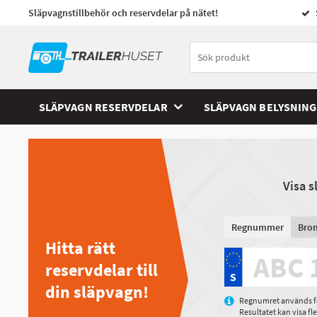
Släpvagnstillbehör och reservdelar på nätet!
SLÄPVAGN RESERVDELAR
SLÄPVAGN BELYSNING
Visa 
Regnummer
Bro
Hitta rätt
reservdelar till
din släpvagn!
Regnumret används för
Resultatet kan visa f