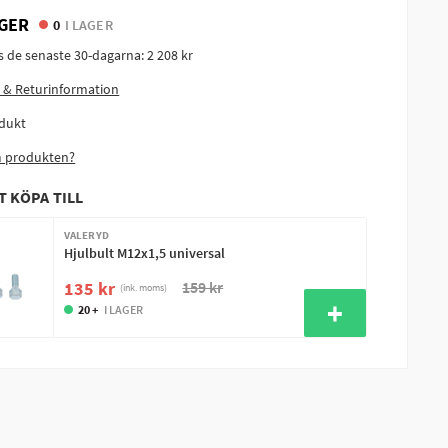
GER
0
I LAGER
is de senaste 30-dagarna:
2 208 kr
 & Returinformation
dukt
m produkten?
T KÖPA TILL
VALERYD
Hjulbult M12x1,5 universal
159 kr
135 kr
(ink. moms)
20 +
I LAGER