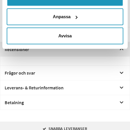
• Effekt: 21/5W
• Sockel: BAY15D
• Antal: 10 st
Anpassa
Specifikationer
Avvisa
Recensioner
Frågor och svar
Leverans- & Returinformation
Betalning
SNABBA LEVERANSER