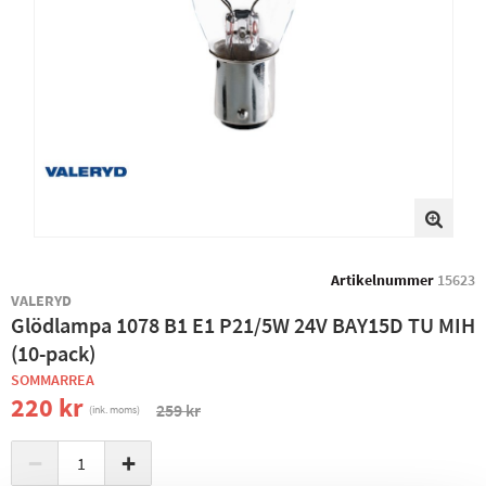
Artikelnummer
15623
VALERYD
Glödlampa 1078 B1 E1 P21/5W 24V BAY15D TU MIH
(10-pack)
SOMMARREA
220 kr
259 kr
(ink. moms)
−
+