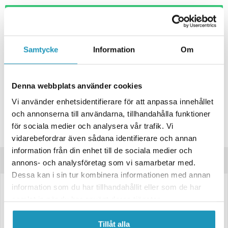
+ LÄGG I KUNDVAGN
ONLINELAGER
BESTÄLLNINGSVARA
Samtycke
Information
Om
Skickas inom 4-6 Arbetsdagar
BUTIKSLAGER
0
I LAGER
Lägsta pris de senaste 30-dagarna:
220 kr
Denna webbplats använder cookies
Leverans- & Returinformation
Vi använder enhetsidentifierare för att anpassa innehållet
och annonserna till användarna, tillhandahålla funktioner
Spara produkt
för sociala medier och analysera vår trafik. Vi
Frågor om produkten?
vidarebefordrar även sådana identifierare och annan
information från din enhet till de sociala medier och
Produktinformation
annons- och analysföretag som vi samarbetar med.
Dessa kan i sin tur kombinera informationen med annan
information som du har tillhandahållit eller som de har
Glödlampa 1078 24V 21/5W BAY15D – 10-pack
samlat in när du har använt deras tjänster.
Egenskaper:
Tillåt alla
• Spänning: 24V