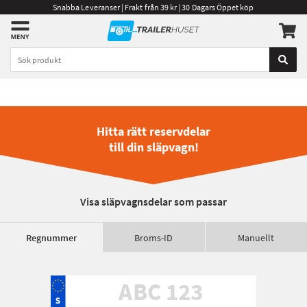
Snabba Leveranser | Frakt från 39 kr | 30 Dagars Öppet köp
Hitta rätt reservdelar
till din släpvagn!
Visa släpvagnsdelar som passar
Regnummer
Broms-ID
Manuellt