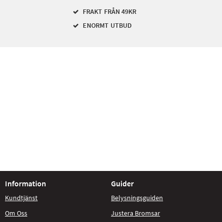
FRAKT FRÅN 49KR
ENORMT UTBUD
Information
Guider
Kundtjänst
Belysningsguiden
Om Oss
Justera Bromsar