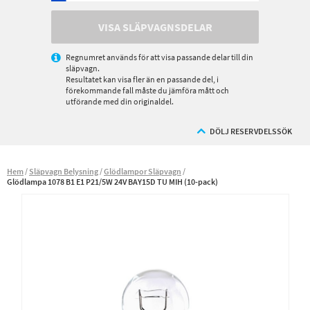
VISA SLÄPVAGNSDELAR
Regnumret används för att visa passande delar till din
släpvagn.
Resultatet kan visa fler än en passande del, i
förekommande fall måste du jämföra mått och
utförande med din originaldel.
DÖLJ RESERVDELSSÖK
Hem
Släpvagn Belysning
Glödlampor Släpvagn
Glödlampa 1078 B1 E1 P21/5W 24V BAY15D TU MIH (10-pack)