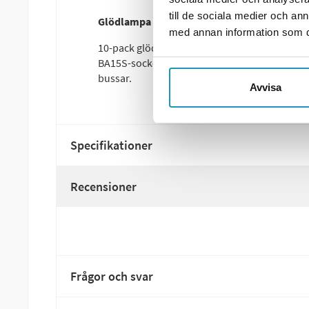
till de sociala medier och a
Glödlampa 1060HDL 24V/21W BA15S – 10-pa
med annan information som du 
10-pack glödlampor modell 1060HDL med 24 v
BA15S-sockel, idealiska för fordon med 24V el
bussar.
Avvisa
Specifikationer
Recensioner
Frågor och svar