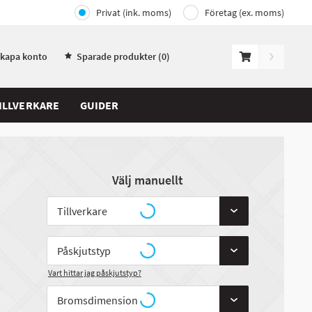
Privat (ink. moms)
Företag (ex. moms)
Skapa konto
Sparade produkter (
0
)
ILLVERKARE
GUIDER
Välj manuellt
Vart hittar jag påskjutstyp?