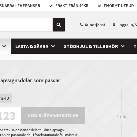
SNABBA LEVERANSER
FRAKT FRÅN 49KR
ENORMT UTBUD
Kundtjänst
Logga in/
LASTA & SÄKRA
STÖDHJUL & TILLBEHÖR
T
släpvagnsdelar som passar
ms-ID
VISA SLÄPVAGNSDELAR
ELLER
 att visa passande delar till din släpvagn.
ler än en passande del, i förekommande fall måste du