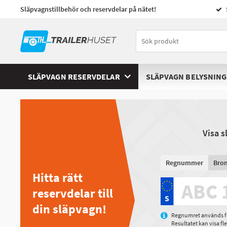
Släpvagnstillbehör och reservdelar på nätet!
SLÄPVAGN RESERVDELAR
SLÄPVAGN BELYSNING
Visa 
Regnummer
Bro
Hitta rätt
reservdelar till
din släpvagn!
Regnumret används för
Resultatet kan visa f