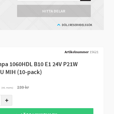
HITTA DELAR
DÖLJ RESERVDELSSÖK
Artikelnummer
15621
mpa 1060HDL B10 E1 24V P21W
U MIH (10-pack)
r
239 kr
(ink. moms)
+