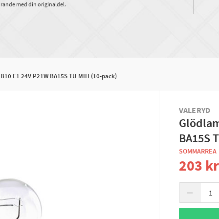
rande med din originaldel.
B10 E1 24V P21W BA15S TU MIH (10-pack)
VALERYD
Glödla
BA15S T
SOMMARREA
203 k
−