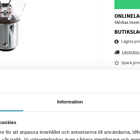
ONLINELA
Skickas inom
BUTIKSLA
Lägsta pr
Leverans-
Spara pro
Frågor o
Information
cookies
e för att anpassa innehållet och annonserna till användarna, tillh
vår trafik. Vi vidarebefordrar även sådana identifierare och anna