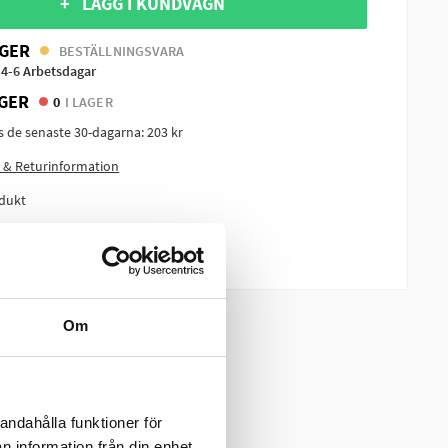
+ LÄGG I KUNDVAGN
GER
BESTÄLLNINGSVARA
 4-6 Arbetsdagar
GER
0
I LAGER
is de senaste 30-dagarna:
203 kr
 & Returinformation
dukt
m produkten?
Om
andahålla funktioner för
n information från din enhet