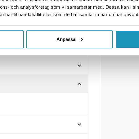
nnons- och analysföretag som vi samarbetar med. Dessa kan i sin
ck
har tillhandahållit eller som de har samlat in när du har använt 
olt och 21 watt. Utrustade med
system, exempelvis lastbilar och
Anpassa