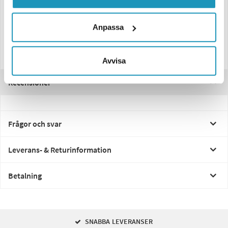
Spänning: 12–36V
Roterande blixtljus (rotationsblixt)
Anpassa
Montering: DIN 14620 standard
Inkluderar kabel för anslutning
Storlek: Ø145 x 204 mm
Effektiv varningsfunktion för professionellt bruk
Avvisa
Recensioner
Frågor och svar
Leverans- & Returinformation
Betalning
SNABBA LEVERANSER