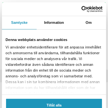
+ LÄGG I KUNDVAGN
ONLINELAGER
BESTÄLLNINGSVARA
Samtycke
Information
Om
Skickas inom 4-6 Arbetsdagar
BUTIKSLAGER
0
I LAGER
Lägsta pris de senaste 30-dagarna:
1 376 kr
Denna webbplats använder cookies
Vi använder enhetsidentifierare för att anpassa innehållet
Leverans- & Returinformation
och annonserna till användarna, tillhandahålla funktioner
Spara produkt
för sociala medier och analysera vår trafik. Vi
Frågor om produkten?
vidarebefordrar även sådana identifierare och annan
information från din enhet till de sociala medier och
Produktinformation
annons- och analysföretag som vi samarbetar med.
Dessa kan i sin tur kombinera informationen med annan
information som du har tillhandahållit eller som de har
LED Roterande Varningsljus Valeryd – Ø145x204mm, DIN 14620, 12–
samlat in när du har använt deras tjänster.
36V
Egenskaper:
Tillåt alla