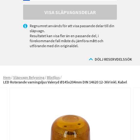
VISA SLÄPVAGNSDELAR
Regnumret används för att visa passande delar till din
släpvagn.
Resultatet kan visa fler än en passande del, i
förekommande fall måste du jämföra mått och
utförande med din originaldel.
DÖLJ RESERVDELSSÖK
Hem
Släpvagn Belysning
Blixtljus
LED Roterande varningsljus Valeryd Ø145x204mm DIN 14620 12-36V inkl. Kabel