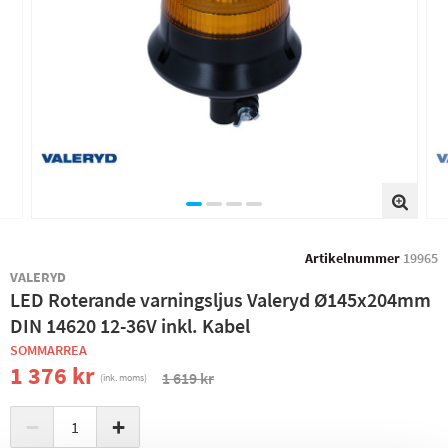
Artikelnummer
19965
VALERYD
LED Roterande varningsljus Valeryd Ø145x204mm
DIN 14620 12-36V inkl. Kabel
SOMMARREA
1 376 kr
1 619 kr
(ink. moms)
−
+