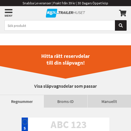
Snabba Leveranser | Frakt från 39 kr | 30 Dagars Öppet köp
Hitta rätt reservdelar
till din släpvagn!
Visa släpvagnsdelar som passar
Regnummer
Broms-ID
Manuellt