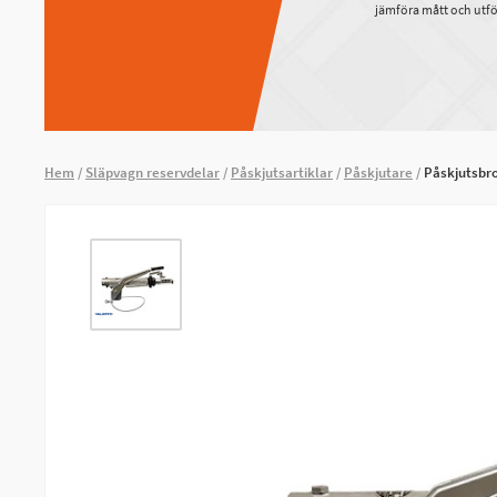
jämföra mått och utfö
Hem
Släpvagn reservdelar
Påskjutsartiklar
Påskjutare
Påskjutsbr