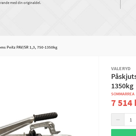
rande med din originaldel.
oms Peitz PAV/SR 1,3, 750-1350kg
VALERYD
Påskjut
1350kg
SOMMARREA
7 514 
−