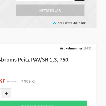
HITTA DELAR
DÖLJ RESERVDELSSÖK
Artikelnummer
19832
sbroms Peitz PAV/SR 1,3, 750-
kr
7 909 kr
(ink. moms)
+