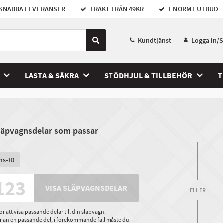
SNABBA LEVERANSER
FRAKT FRÅN 49KR
ENORMT UTBUD
Kundtjänst
Logga in/
LASTA & SÄKRA
STÖDHJUL & TILLBEHÖR
T
släpvagnsdelar som passar
ms-ID
VISA SLÄPVAGNSDELAR
ELLER
 att visa passande delar till din släpvagn.
ler än en passande del, i förekommande fall måste du