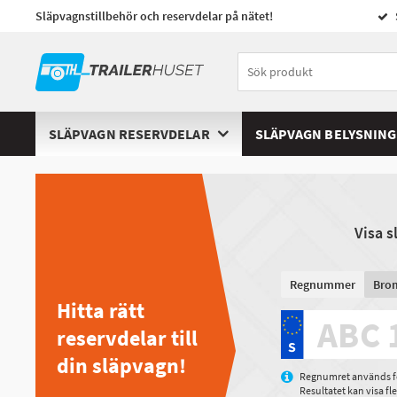
Släpvagnstillbehör och reservdelar på nätet!
SLÄPVAGN RESERVDELAR
SLÄPVAGN BELYSNING
Visa 
Regnummer
Bro
Hitta rätt
reservdelar till
din släpvagn!
Regnumret används för
Resultatet kan visa f