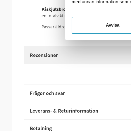
med annan information som du 
Påskjutsbroms Peitz PAV/SR 1,3
är en pålitl
en totalvikt mellan
750–1350 kg
.
Avvisa
Passar äldre Peitz-system
Recensioner
Frågor och svar
Leverans- & Returinformation
Betalning