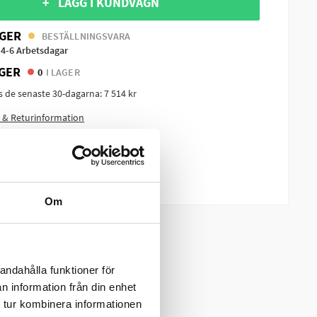
+ LÄGG I KUNDVAGN
GER
BESTÄLLNINGSVARA
 4-6 Arbetsdagar
GER
0
I LAGER
is de senaste 30-dagarna:
7 514 kr
 & Returinformation
dukt
m produkten?
Om
andahålla funktioner för
n information från din enhet
 tur kombinera informationen