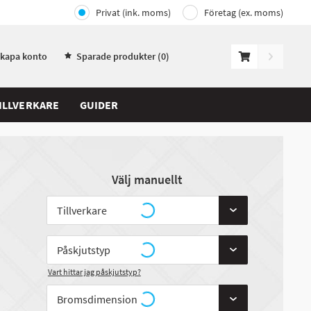
Privat (ink. moms)
Företag (ex. moms)
Skapa konto
Sparade produkter (
0
)
ILLVERKARE
GUIDER
Välj manuellt
Vart hittar jag påskjutstyp?