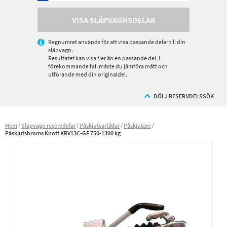
VISA SLÄPVAGNSDELAR
Regnumret används för att visa passande delar till din
släpvagn.
Resultatet kan visa fler än en passande del, i
förekommande fall måste du jämföra mått och
utförande med din originaldel.
DÖLJ RESERVDELSSÖK
Hem
Släpvagn reservdelar
Påskjutsartiklar
Påskjutare
Påskjutsbroms Knott KRV13C-GF 750-1300 kg