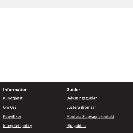
Information
Guider
Kundtjänst
Belysningsguiden
Om Oss
Justera Bromsar
Köpvillkor
Montera Släpvagnskontakt
Integritetspolicy
Hjulguiden