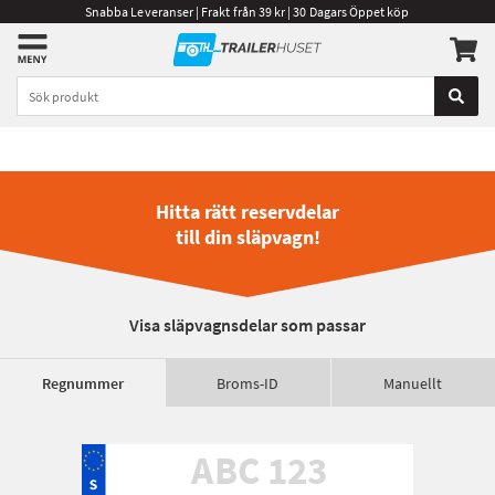
Snabba Leveranser | Frakt från 39 kr | 30 Dagars Öppet köp
Hitta rätt reservdelar
till din släpvagn!
Visa släpvagnsdelar som passar
Regnummer
Broms-ID
Manuellt