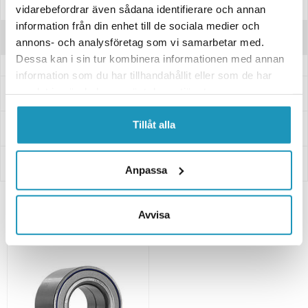
Specifikationer
vidarebefordrar även sådana identifierare och annan
information från din enhet till de sociala medier och
Recensioner
annons- och analysföretag som vi samarbetar med.
Dessa kan i sin tur kombinera informationen med annan
information som du har tillhandahållit eller som de har
samlat in när du har använt deras tjänster.
Frågor och svar
Tillåt alla
Leverans- & Returinformation
Betalning
Anpassa
Avvisa
Relaterade produkter