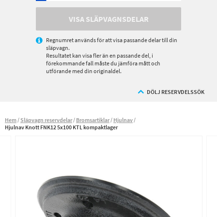
VISA SLÄPVAGNSDELAR
Regnumret används för att visa passande delar till din
släpvagn.
Resultatet kan visa fler än en passande del, i
förekommande fall måste du jämföra mått och
utförande med din originaldel.
DÖLJ RESERVDELSSÖK
Hem
Släpvagn reservdelar
Bromsartiklar
Hjulnav
Hjulnav Knott FNK12 5x100 KTL kompaktlager