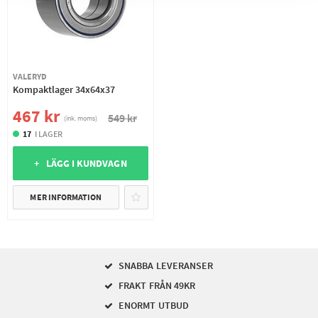
VALERYD
Kompaktlager 34x64x37
467 kr
549 kr
(ink. moms)
17
I LAGER
+ LÄGG I KUNDVAGN
MER INFORMATION
SNABBA LEVERANSER
FRAKT FRÅN 49KR
ENORMT UTBUD