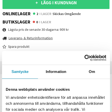
+ LÄGG I KUNDVAGN
ONLINELAGER
2
I LAGER
Skickas Omgående
BUTIKSLAGER
0
I LAGER
Lägsta pris de senaste 30-dagarna:
909 kr
Leverans- & Returinformation
Spara produkt
Frågor om produkten?
Produktinformation
Samtycke
Information
Om
Hjulnav till släpvagn. Komplett inkl hjullager 34x64x37.
Denna webbplats använder cookies
Bultcirkel 5x100 mm
Knott 6A2145
Vi använder enhetsidentifierare för att anpassa innehållet
och annonserna till användarna, tillhandahålla funktioner
för sociala medier och analysera vår trafik. Vi