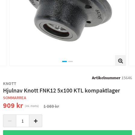
Artikelnummer
15646
KNOTT
Hjulnav Knott FNK12 5x100 KTL kompaktlager
SOMMARREA
909 kr
1 069 kr
(ink. moms)
−
+