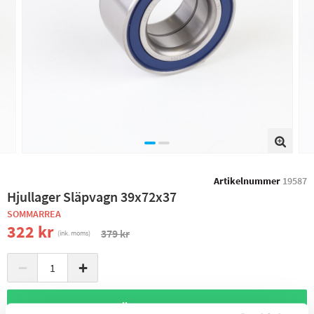
Artikelnummer
19587
Hjullager Släpvagn 39x72x37
SOMMARREA
322 kr
379 kr
(ink. moms)
−
+
+ LÄGG I KUNDVAGN