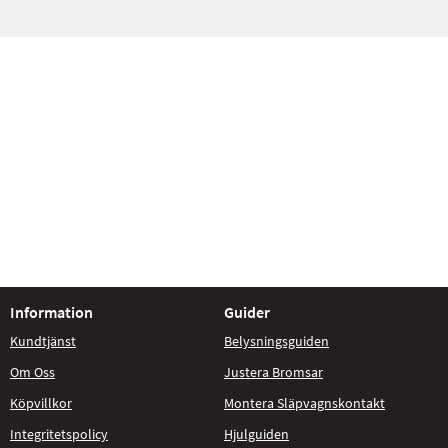
Information
Guider
Kundtjänst
Belysningsguiden
Om Oss
Justera Bromsar
Köpvillkor
Montera Släpvagnskontakt
Integritetspolicy
Hjulguiden