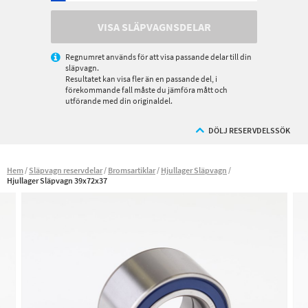
VISA SLÄPVAGNSDELAR
Regnumret används för att visa passande delar till din
släpvagn.
Resultatet kan visa fler än en passande del, i
förekommande fall måste du jämföra mått och
utförande med din originaldel.
DÖLJ RESERVDELSSÖK
Hem
Släpvagn reservdelar
Bromsartiklar
Hjullager Släpvagn
Hjullager Släpvagn 39x72x37