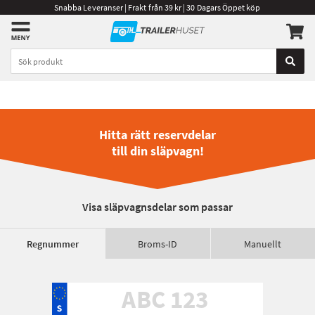
Snabba Leveranser | Frakt från 39 kr | 30 Dagars Öppet köp
Hitta rätt reservdelar
till din släpvagn!
Visa släpvagnsdelar som passar
Regnummer
Broms-ID
Manuellt