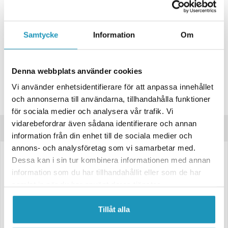
ONLINELAGER
20 +
I LAGER
Skickas Omgående
BUTIKSLAGER
Samtycke
Information
Om
0
I LAGER
Lägsta pris de senaste 30-dagarna:
322 kr
Leverans- & Returinformation
Denna webbplats använder cookies
Spara produkt
Vi använder enhetsidentifierare för att anpassa innehållet
och annonserna till användarna, tillhandahålla funktioner
Frågor om produkten?
för sociala medier och analysera vår trafik. Vi
vidarebefordrar även sådana identifierare och annan
Produktinformation
information från din enhet till de sociala medier och
annons- och analysföretag som vi samarbetar med.
Dessa kan i sin tur kombinera informationen med annan
Kompaktlager för släpvagn och trailer
information som du har tillhandahållit eller som de har
Högkvalitativt kompaktlager utformat för tuffa belastningar och lång
samlat in när du har använt deras tjänster.
livslängd.
Förmonterat och fettat för enkel installation
Tillåt alla
Passar många typer av hjulnav
Robust konstruktion för ökad hållbarhet