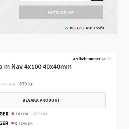
HITTA DELAR
DÖLJ RESERVDELSSÖK
Artikelnummer
14959
pp m Nav 4x100 40x40mm
r
879 kr
(ink. moms)
BEVAKA PRODUKT
GER
TILLFÄLLIGT SLUT
GER
0
I LAGER