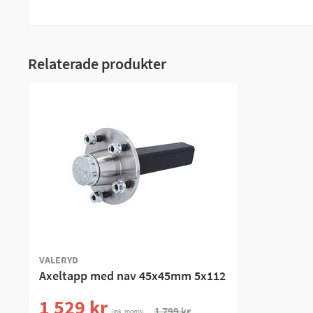
Relaterade produkter
VALERYD
Axeltapp med nav 45x45mm 5x112
1 529 kr
1 799 kr
(ink. moms)