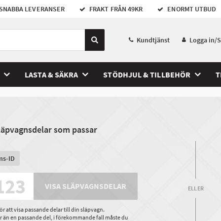
SNABBA LEVERANSER
FRAKT FRÅN 49KR
ENORMT UTBUD
Kundtjänst
Logga in/
LASTA & SÄKRA
STÖDHJUL & TILLBEHÖR
T
släpvagnsdelar som passar
ms-ID
VISA SLÄPVAGNSDELAR
ELLER
 att visa passande delar till din släpvagn.
ler än en passande del, i förekommande fall måste du