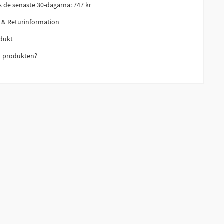
is de senaste 30-dagarna:
747 kr
 & Returinformation
dukt
m produkten?