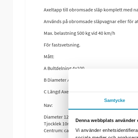
Axeltapp till obromsade släp komplett med nav
Används på obromsade släpvagnar eller för at
Max. belastning 500 kg vid 40 km/h
För fastsvetsning.
Mått:
A Bultdelning 4x100
B Diameter Axel 40x40mm
C Längd Axel 215mm
Samtycke
Nav:
Diameter 125mm
Denna webbplats använder 
Tjocklek 10mm
Centrum: ca 57mm
Vi använder enhetsidentifierar
sociala medier och analysera 