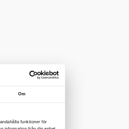
Om
andahålla funktioner för
n information från din enhet