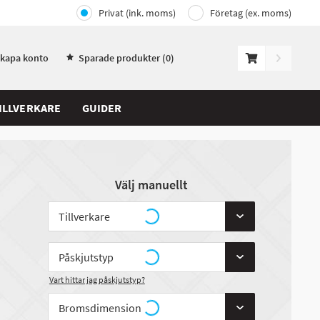
Privat (ink. moms)
Företag (ex. moms)
Skapa konto
Sparade produkter (
0
)
ILLVERKARE
GUIDER
Välj manuellt
Vart hittar jag påskjutstyp?