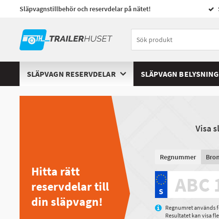
Släpvagnstillbehör och reservdelar på nätet!
SLÄPVAGN RESERVDELAR
SLÄPVAGN BELYSNING
Visa 
Regnummer
Bro
Hitta rätt
reservdelar till
din släpvagn!
Regnumret används för
Resultatet kan visa f