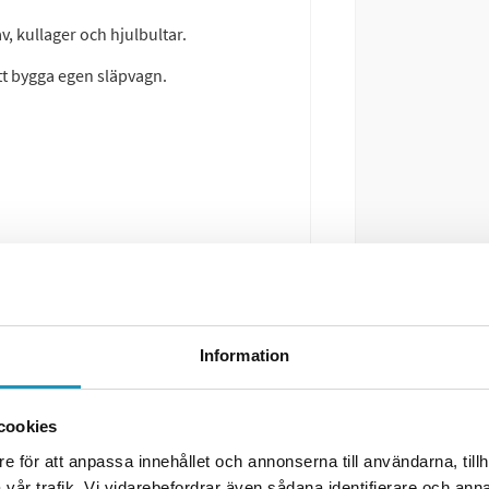
, kullager och hjulbultar.
t bygga egen släpvagn.
Information
cookies
e för att anpassa innehållet och annonserna till användarna, tillh
vår trafik. Vi vidarebefordrar även sådana identifierare och anna