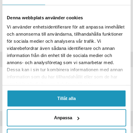
BUTIKSLAGER
0
I LAGER
Lägsta pris de senaste 30-dagarna:
506 kr
Denna webbplats använder cookies
Leverans- & Returinformation
Vi använder enhetsidentifierare för att anpassa innehållet
och annonserna till användarna, tillhandahålla funktioner
Spara produkt
för sociala medier och analysera vår trafik. Vi
Frågor om produkten?
vidarebefordrar även sådana identifierare och annan
information från din enhet till de sociala medier och
Produktinformation
annons- och analysföretag som vi samarbetar med.
Dessa kan i sin tur kombinera informationen med annan
information som du har tillhandahållit eller som de har
Vinsch vajer med fast krok, vajer är till för handvinsch till båtar.
samlat in när du har använt deras tjänster.
Dimensioner
Tjocklek diameter 8mm
Tillåt alla
Längd 10m
Anpassa
Recensioner