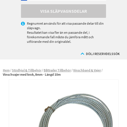
VISA SLÄPVAGNSDELAR
Regnumret används för att visa passande delar till din
släpvagn.
Resultatet kan visa fler än en passande del, i
förekommande fall måste du jämföra mått och
utförande med din originaldel.
DÖLJ RESERVDELSSÖK
Hem
Stödhjul & Tillbehör
Båttrailer Tillbehör
Vinschband & Vajer
Vinschvajer med krok, 8mm - Längd 10m