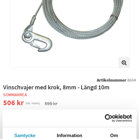
Artikelnummer
8694
Vinschvajer med krok, 8mm - Längd 10m
SOMMARREA
506 kr
595 kr
(ink. moms)
BEVAKA PRODUKT
ONLINELAGER
TILLFÄLLIGT SLUT
Samtycke
Information
Om