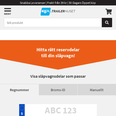
Snabba Leveranser | Frakt från 39 kr | 30 Dagars Öppet köp
Hitta rätt reservdelar
till din släpvagn!
Visa släpvagnsdelar som passar
Regnummer
Broms-ID
Manuellt