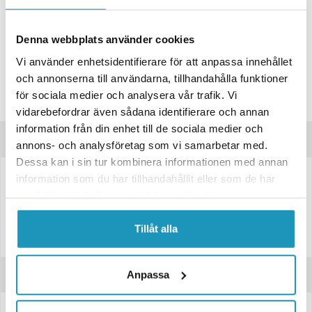
BUTIKSLAGER
0
I LAGER
Lägsta pris de senaste 30-dagarna:
331 kr
Denna webbplats använder cookies
Leverans- & Returinformation
Vi använder enhetsidentifierare för att anpassa innehållet
och annonserna till användarna, tillhandahålla funktioner
Spara produkt
för sociala medier och analysera vår trafik. Vi
Frågor om produkten?
vidarebefordrar även sådana identifierare och annan
information från din enhet till de sociala medier och
Produktinformation
annons- och analysföretag som vi samarbetar med.
Dessa kan i sin tur kombinera informationen med annan
information som du har tillhandahållit eller som de har
Vinschband för vinsch till båtkärra
samlat in när du har använt deras tjänster.
40mm brett, 7 meter långt
Tillåt alla
Brottgräns 1400Kg
Recensioner
Anpassa