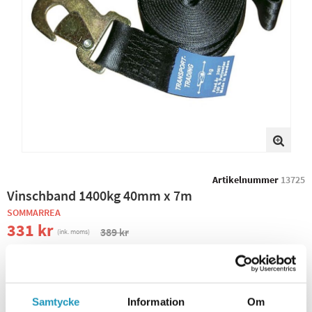
Artikelnummer
13725
Vinschband 1400kg 40mm x 7m
SOMMARREA
331 kr
389 kr
(ink. moms)
BEVAKA PRODUKT
ONLINELAGER
TILLFÄLLIGT SLUT
Samtycke
Information
Om