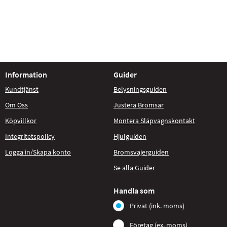
Information
Guider
Kundtjänst
Belysningsguiden
Om Oss
Justera Bromsar
Köpvillkor
Montera Släpvagnskontakt
Integritetspolicy
Hjulguiden
Logga in/Skapa konto
Bromsvajerguiden
Se alla Guider
Handla som
Privat (ink. moms)
Företag (ex. moms)