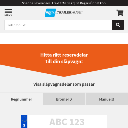
Snabba Leveranser | Frakt från 39 kr | 30 Dagars Öppet köp
Hitta rätt reservdelar
till din släpvagn!
Visa släpvagnsdelar som passar
Regnummer
Broms-ID
Manuellt