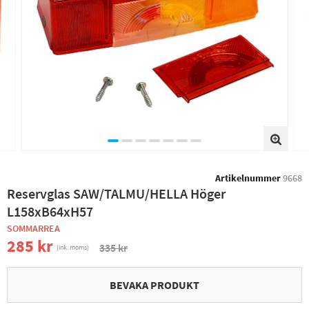
Artikelnummer
9668
Reservglas SAW/TALMU/HELLA Höger
L158xB64xH57
SOMMARREA
285 kr
335 kr
(ink. moms)
BEVAKA PRODUKT