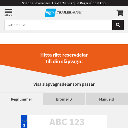
Snabba Leveranser | Frakt från 39 kr | 30 Dagars Öppet köp
Hitta rätt reservdelar
till din släpvagn!
Visa släpvagnsdelar som passar
Regnummer
Broms-ID
Manuellt