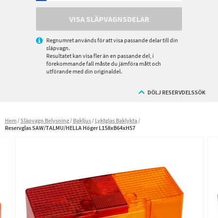
VISA SLÄPVAGNSDELAR
Regnumret används för att visa passande delar till din
släpvagn.
Resultatet kan visa fler än en passande del, i
förekommande fall måste du jämföra mått och
utförande med din originaldel.
DÖLJ RESERVDELSSÖK
Hem
Släpvagn Belysning
Bakljus
Lyktglas Baklykta
Reservglas SAW/TALMU/HELLA Höger L158xB64xH57