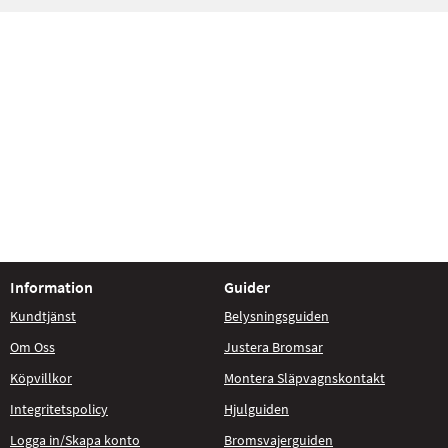
Information
Guider
Kundtjänst
Belysningsguiden
Om Oss
Justera Bromsar
Köpvillkor
Montera Släpvagnskontakt
Integritetspolicy
Hjulguiden
Logga in/Skapa konto
Bromsvajerguiden