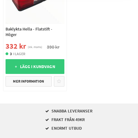
Baklykta Hella - Flatstift -
Höger
332 kr
390 kr
(ink. moms)
3
I LAGER
+ LÄGG I KUNDVAGN
MER INFORMATION
SNABBA LEVERANSER
FRAKT FRÅN 49KR
ENORMT UTBUD