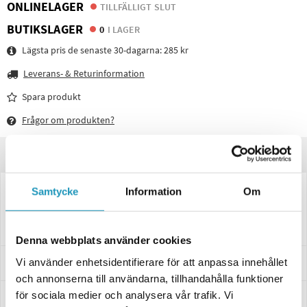
ONLINELAGER
TILLFÄLLIGT SLUT
BUTIKSLAGER
0
I LAGER
Lägsta pris de senaste 30-dagarna:
285 kr
Leverans- & Returinformation
Spara produkt
Frågor om produkten?
Produktinformation
3120021
Samtycke
Information
Om
Reservglas SAW/TALMU/HELLA Hö 158*64*57
SAW Reservglas till släpvagn, utförande: SAW/TALMU/HELLA Höger
L158xB64xH57
Denna webbplats använder cookies
Vi använder enhetsidentifierare för att anpassa innehållet
Specifikationer
och annonserna till användarna, tillhandahålla funktioner
för sociala medier och analysera vår trafik. Vi
Manualer & Guider